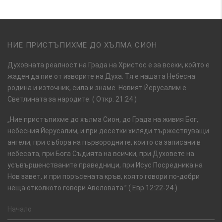
НИЕ ПРИСТЪПИХМЕ ДО ХЪЛМА СИОН
Духовната реалност на Града на Христос е за всеки, който е
жаден да пие от изворите на Духа. Тя е нашата Небесна
родина и източник, сила и знаме. Новият Йерусалим е
Светлината за народите. ( Откр. 21:24 )
„Ние пристъпихме до хълма Сион, до Града на живия Бог,
небесния Йерусалим, и при десетки хиляди тържествуващи
ангели, при събора на първородните, които са записани в
небесата, при Бога Съдията на всички, при Духовете на
усъвършенстваните праведници, при Исус Посредника на
Нов завет, и при поръсената кръв, която говори по-добри
неща отколкото говори Авеловата.” ( Евр.12:22-24 )
Начало