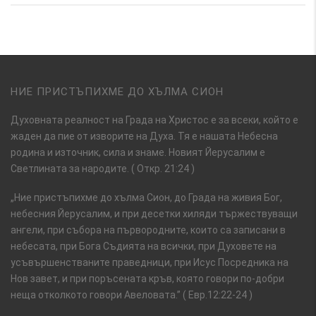
НИЕ ПРИСТЪПИХМЕ ДО ХЪЛМА СИОН
Духовната реалност на Града на Христос е за всеки, който е
жаден да пие от изворите на Духа. Тя е нашата Небесна
родина и източник, сила и знаме. Новият Йерусалим е
Светлината за народите. ( Откр. 21:24 )
„Ние пристъпихме до хълма Сион, до Града на живия Бог,
небесния Йерусалим, и при десетки хиляди тържествуващи
ангели, при събора на първородните, които са записани в
небесата, при Бога Съдията на всички, при Духовете на
усъвършенстваните праведници, при Исус Посредника на
Нов завет, и при поръсената кръв, която говори по-добри
неща отколкото говори Авеловата.” ( Евр.12:22-24 )