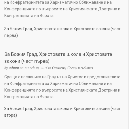
на Конфратернитета за Харизматично Сближаване и на
Конференцията по въпросите на Християнската Доктрина и
Конгрегацията на Вярата.
За Божия Град, Христовата школа и Христовите закони (част
първа)
За Божия Град, Христовата школа и Христовите
закони (част първа)
by
admin
on March 18, 2015 in
Относно
,
Срещи и събития
Среща с посланика на Градът на Христос и представителите
на Конфратернитета за Харизматично Сближаване и на
Конференцията по въпросите на Християнската Доктрина и
Конгрегацията на Вярата.
За Божия Град, Христовата школа и Христовите закони (част
втора)