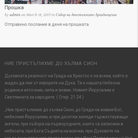
Прошка
by
admin
on March 18, 2015 in
Събор на Апостолските Архидиоцезии
Отправено послание в деня на прошката.
НИЕ ПРИСТЪПИХМЕ ДО ХЪЛМА СИОН
Духовната реалност на Града на Христос е за всеки, който е
жаден да пие от изворите на Духа. Тя е нашата Небесна
родина и източник, сила и знаме. Новият Йерусалим е
Светлината за народите. ( Откр. 21:24 )
„Ние пристъпихме до хълма Сион, до Града на живия Бог,
небесния Йерусалим, и при десетки хиляди тържествуващи
ангели, при събора на първородните, които са записани в
небесата, при Бога Съдията на всички, при Духовете на
усъвършенстваните праведници, при Исус Посредника на Нов